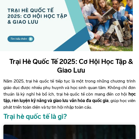
Digital Marketing
GC Winter Camp 2026 – Dankook University (Korea)
TESOL Dual Diploma
Hospitality
GC Summer Camp 2026 – Dankook University
(Korea)
Beauty English
GC Summer Camp 2026 – Soongsil University
TOEIC
(Korea)
Trại Hè Quốc Tế 2025: Cơ Hội Học Tập &
IELTS
GC Summer Camp 2026 – Trinity Western University
Giao Lưu
(Canada)
Communicative English – ESP
Năm 2025, trại hè quốc tế tiếp tục là một trong những chương trình
giáo dục được nhiều phụ huynh và học sinh quan tâm. Không chỉ đơn
thuần là kỳ nghỉ hè bổ ích, trại hè quốc tế còn mang đến cơ hội
học
tập, rèn luyện kỹ năng và giao lưu văn hóa đa quốc gia
, giúp học viên
phát triển toàn diện và tự tin hội nhập toàn cầu.
Trại hè quốc tế là gì?