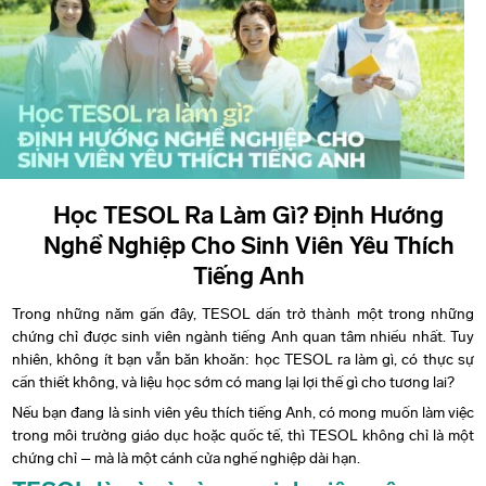
Digital Marketing
GC Winter Camp 2026 – Dankook University (Korea)
TESOL Dual Diploma
Hospitality
GC Summer Camp 2026 – Dankook University
(Korea)
Beauty English
GC Summer Camp 2026 – Soongsil University
TOEIC
(Korea)
Học TESOL Ra Làm Gì? Định Hướng
IELTS
GC Summer Camp 2026 – Trinity Western University
Nghề Nghiệp Cho Sinh Viên Yêu Thích
(Canada)
Communicative English – ESP
Tiếng Anh
Trong những năm gần đây, TESOL dần trở thành một trong những
chứng chỉ được sinh viên ngành tiếng Anh quan tâm nhiều nhất. Tuy
nhiên, không ít bạn vẫn băn khoăn: học TESOL ra làm gì, có thực sự
cần thiết không, và liệu học sớm có mang lại lợi thế gì cho tương lai?
Nếu bạn đang là sinh viên yêu thích tiếng Anh, có mong muốn làm việc
trong môi trường giáo dục hoặc quốc tế, thì TESOL không chỉ là một
chứng chỉ – mà là một cánh cửa nghề nghiệp dài hạn.