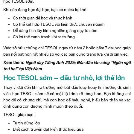
học TESOL sớm.
Khi còn đang học đại học, bạn có nhiều lợi thế:
Có thời gian để học và thực hành
Có thể kết hợp TESOL với kiến thức chuyên ngành
Dễ dàng tích lũy kinh nghiệm giảng dạy từ sớm
Có lợi thế cạnh tranh khi ra trường
Việc sở hữu chứng chỉ TESOL ngay từ năm 2 hoặc năm 3 đại học giúp
bạn nổi bật hơn rất nhiều so với các bạn cùng trang lứa khi đi xin việc.
Xem thêm:
Nghề dạy Tiếng Anh 2026: Đón đầu làn sóng “Ngôn ngữ
thứ hai” tại Việt Nam
Học TESOL sớm – đầu tư nhỏ, lợi thế lớn
Thay vì đợi đến khi ra trường mới bắt đầu loay hoay tìm hướng đi, sinh
viên học TESOL sớm sẽ có một lộ trình rõ ràng hơn. Bạn không chỉ
học để có chứng chỉ, mà còn học để hiểu nghề, hiểu bản thân và xác
định đúng con đường mình muốn theo đuổi.
TESOL giúp bạn:
Tự tin đứng lớp
Biết cách truyền đạt kiến thức hiệu quả