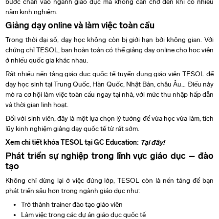
bước chân vào ngành giáo dục mà không cần chờ đến khi có nhiều
năm kinh nghiệm.
Giảng dạy online và làm việc toàn cầu
Trong thời đại số, dạy học không còn bị giới hạn bởi không gian. Với
chứng chỉ TESOL, bạn hoàn toàn có thể giảng dạy online cho học viên
ở nhiều quốc gia khác nhau.
Rất nhiều nền tảng giáo dục quốc tế tuyển dụng giáo viên TESOL để
dạy học sinh tại Trung Quốc, Hàn Quốc, Nhật Bản, châu Âu… Điều này
mở ra cơ hội làm việc toàn cầu ngay tại nhà, với mức thu nhập hấp dẫn
và thời gian linh hoạt.
Đối với sinh viên, đây là một lựa chọn lý tưởng để vừa học vừa làm, tích
lũy kinh nghiệm giảng dạy quốc tế từ rất sớm.
Xem chi tiết khóa TESOL tại GC Education:
Tại đây!
Phát triển sự nghiệp trong lĩnh vực giáo dục – đào
tạo
Không chỉ dừng lại ở việc đứng lớp, TESOL còn là nền tảng để bạn
phát triển sâu hơn trong ngành giáo dục như:
Trở thành trainer đào tạo giáo viên
Làm việc trong các dự án giáo dục quốc tế