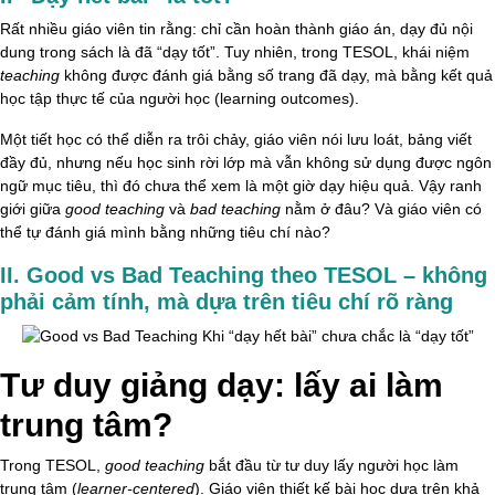
Rất nhiều giáo viên tin rằng: chỉ cần hoàn thành giáo án, dạy đủ nội
dung trong sách là đã “dạy tốt”. Tuy nhiên, trong TESOL, khái niệm
teaching
không được đánh giá bằng số trang đã dạy, mà bằng kết quả
học tập thực tế của người học (learning outcomes).
Một tiết học có thể diễn ra trôi chảy, giáo viên nói lưu loát, bảng viết
đầy đủ, nhưng nếu học sinh rời lớp mà vẫn không sử dụng được ngôn
ngữ mục tiêu, thì đó chưa thể xem là một giờ dạy hiệu quả. Vậy ranh
giới giữa
good teaching
và
bad teaching
nằm ở đâu? Và giáo viên có
thể tự đánh giá mình bằng những tiêu chí nào?
II. Good vs Bad Teaching theo TESOL – không
phải cảm tính, mà dựa trên tiêu chí rõ ràng
Tư duy giảng dạy: lấy ai làm
trung tâm?
Trong TESOL,
good teaching
bắt đầu từ tư duy lấy người học làm
trung tâm (
learner-centered
). Giáo viên thiết kế bài học dựa trên khả