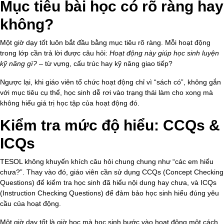
Mục tiêu bài học có rõ ràng hay
không?
Một giờ dạy tốt luôn bắt đầu bằng mục tiêu rõ ràng. Mỗi hoạt động
trong lớp cần trả lời được câu hỏi:
Hoạt động này giúp học sinh luyện
kỹ năng gì?
– từ vựng, cấu trúc hay kỹ năng giao tiếp?
Ngược lại, khi giáo viên tổ chức hoạt động chỉ vì “sách có”, không gắn
với mục tiêu cụ thể, học sinh dễ rơi vào trạng thái làm cho xong mà
không hiểu giá trị học tập của hoạt động đó.
Kiểm tra mức độ hiểu: CCQs &
ICQs
TESOL không khuyến khích câu hỏi chung chung như “các em hiểu
chưa?”. Thay vào đó, giáo viên cần sử dụng CCQs (Concept Checking
Questions) để kiểm tra học sinh đã hiểu nội dung hay chưa, và ICQs
(Instruction Checking Questions) để đảm bảo học sinh hiểu đúng yêu
cầu của hoạt động.
Một giờ dạy tốt là giờ học mà học sinh bước vào hoạt động một cách