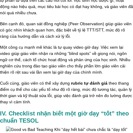
tự phản tư dựa trên các câu hỏi cốt lõi: học sinh học được gì, hoạt
động nào hiệu quả, mục tiêu bài học có đạt hay không, và giáo viên đã
nói quá nhiều chưa.
Bên cạnh đó, quan sát đồng nghiệp (Peer Observation) giúp giáo viên
có góc nhìn khách quan hơn, đặc biệt về tỷ lệ TTT/STT, mức độ rõ
ràng của hướng dẫn và cách xử lý lỗi.
Một công cụ mạnh mẽ khác là tự quay video giờ dạy. Việc xem lại
video giúp giáo viên nhận ra những “blind spots” về giọng nói, ngôn
ngữ cơ thể, cách tổ chức hoạt động và phản ứng của học sinh. Nhiều
nghiên cứu trong đào tạo giáo viên cho thấy phần lớn giáo viên cải
thiện rõ rệt sau vài lần xem lại giờ dạy của chính mình.
Cuối cùng, giáo viên có thể xây dựng
rubric tự đánh giá
theo thang
điểm cụ thể cho các yếu tố như độ rõ ràng, mức độ tương tác, quản lý
thời gian và kỹ thuật sửa lỗi, giúp việc đánh giá trở nên đo lường được
thay vì cảm tính.
IV. Checklist nhận biết một giờ dạy “tốt” theo
chuẩn TESOL