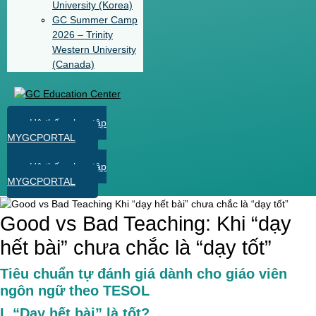
University (Korea)
GC Summer Camp
2026 – Trinity
Western University
(Canada)
Hệ thống học tập
MYGCPORTAL
Hệ thống học tập
MYGCPORTAL
Good vs Bad Teaching: Khi “dạy
hết bài” chưa chắc là “dạy tốt”
Tiêu chuẩn tự đánh giá dành cho giáo viên
ngôn ngữ theo TESOL
I. “Dạy hết bài” là tốt?