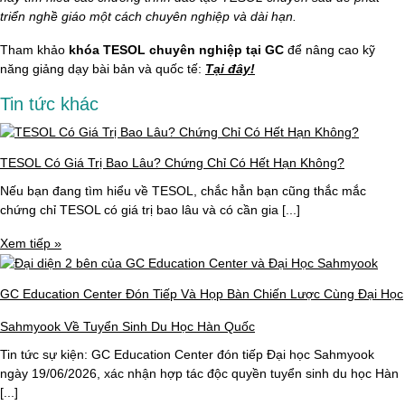
triển nghề giáo một cách chuyên nghiệp và dài hạn.
Tham khảo
khóa TESOL chuyên nghiệp tại GC
để nâng cao kỹ
năng giảng dạy bài bản và quốc tế:
Tại đây!
Tin tức khác
TESOL Có Giá Trị Bao Lâu? Chứng Chỉ Có Hết Hạn Không?
Nếu bạn đang tìm hiểu về TESOL, chắc hẳn bạn cũng thắc mắc
chứng chỉ TESOL có giá trị bao lâu và có cần gia [...]
Xem tiếp »
GC Education Center Đón Tiếp Và Họp Bàn Chiến Lược Cùng Đại Học
Sahmyook Về Tuyển Sinh Du Học Hàn Quốc
Tin tức sự kiện: GC Education Center đón tiếp Đại học Sahmyook
ngày 19/06/2026, xác nhận hợp tác độc quyền tuyển sinh du học Hàn
[...]