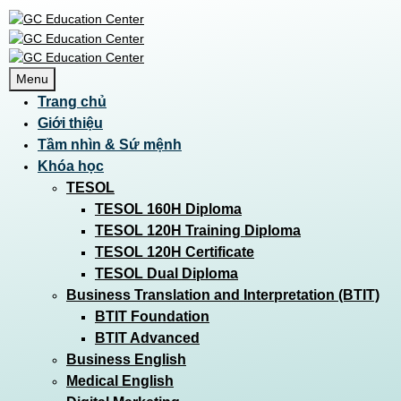
Menu
Trang chủ
Giới thiệu
Tầm nhìn & Sứ mệnh
Khóa học
TESOL
TESOL 160H Diploma
TESOL 120H Training Diploma
TESOL 120H Certificate
TESOL Dual Diploma
Business Translation and Interpretation (BTIT)
BTIT Foundation
BTIT Advanced
Business English
Medical English