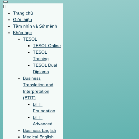
Trang chủ
Giới thiệu
Tầm nhìn và Sứ mệnh
Khóa học
TESOL
TESOL Online
TESOL
Training
TESOL Dual
Diploma
Business
Translation and
Interpretation
(BTIT)
BTIT
Foundation
BTIT
Advanced
Business English
Medical English