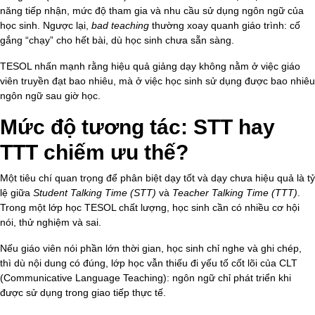
năng tiếp nhận, mức độ tham gia và nhu cầu sử dụng ngôn ngữ của
học sinh. Ngược lại,
bad teaching
thường xoay quanh giáo trình: cố
gắng “chạy” cho hết bài, dù học sinh chưa sẵn sàng.
TESOL nhấn mạnh rằng hiệu quả giảng dạy không nằm ở việc giáo
viên truyền đạt bao nhiêu, mà ở việc học sinh sử dụng được bao nhiêu
ngôn ngữ sau giờ học.
Mức độ tương tác: STT hay
TTT chiếm ưu thế?
Một tiêu chí quan trọng để phân biệt dạy tốt và dạy chưa hiệu quả là tỷ
lệ giữa
Student Talking Time (STT)
và
Teacher Talking Time (TTT)
.
Trong một lớp học TESOL chất lượng, học sinh cần có nhiều cơ hội
nói, thử nghiệm và sai.
Nếu giáo viên nói phần lớn thời gian, học sinh chỉ nghe và ghi chép,
thì dù nội dung có đúng, lớp học vẫn thiếu đi yếu tố cốt lõi của CLT
(Communicative Language Teaching): ngôn ngữ chỉ phát triển khi
được sử dụng trong giao tiếp thực tế.