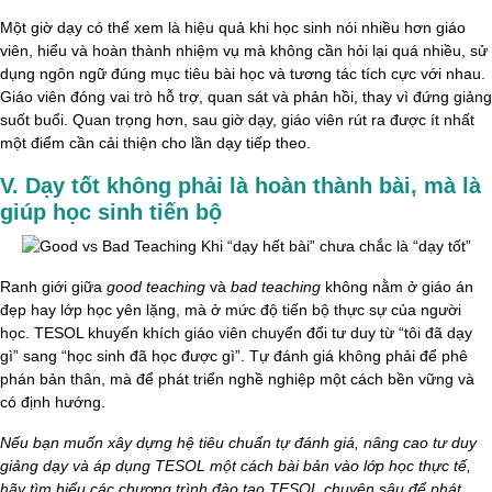
Một giờ dạy có thể xem là hiệu quả khi học sinh nói nhiều hơn giáo
viên, hiểu và hoàn thành nhiệm vụ mà không cần hỏi lại quá nhiều, sử
dụng ngôn ngữ đúng mục tiêu bài học và tương tác tích cực với nhau.
Giáo viên đóng vai trò hỗ trợ, quan sát và phản hồi, thay vì đứng giảng
suốt buổi. Quan trọng hơn, sau giờ dạy, giáo viên rút ra được ít nhất
một điểm cần cải thiện cho lần dạy tiếp theo.
V. Dạy tốt không phải là hoàn thành bài, mà là
giúp học sinh tiến bộ
Ranh giới giữa
good teaching
và
bad teaching
không nằm ở giáo án
đẹp hay lớp học yên lặng, mà ở mức độ tiến bộ thực sự của người
học. TESOL khuyến khích giáo viên chuyển đổi tư duy từ “tôi đã dạy
gì” sang “học sinh đã học được gì”. Tự đánh giá không phải để phê
phán bản thân, mà để phát triển nghề nghiệp một cách bền vững và
có định hướng.
Nếu bạn muốn xây dựng hệ tiêu chuẩn tự đánh giá, nâng cao tư duy
giảng dạy và áp dụng TESOL một cách bài bản vào lớp học thực tế,
hãy tìm hiểu các chương trình đào tạo TESOL chuyên sâu để phát